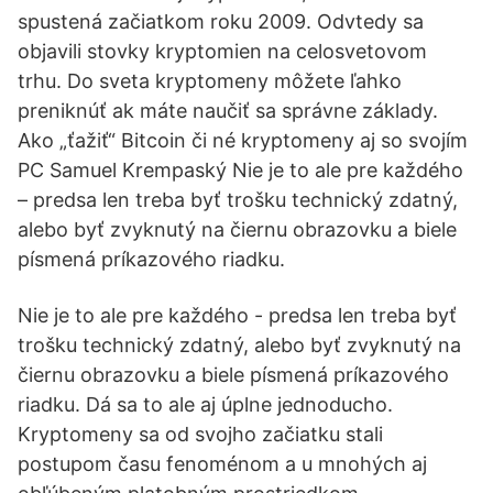
spustená začiatkom roku 2009. Odvtedy sa
objavili stovky kryptomien na celosvetovom
trhu. Do sveta kryptomeny môžete ľahko
preniknúť ak máte naučiť sa správne základy.
Ako „ťažiť“ Bitcoin či né kryptomeny aj so svojím
PC Samuel Krempaský Nie je to ale pre každého
– predsa len treba byť trošku technický zdatný,
alebo byť zvyknutý na čiernu obrazovku a biele
písmená príkazového riadku.
Nie je to ale pre každého - predsa len treba byť
trošku technický zdatný, alebo byť zvyknutý na
čiernu obrazovku a biele písmená príkazového
riadku. Dá sa to ale aj úplne jednoducho.
Kryptomeny sa od svojho začiatku stali
postupom času fenoménom a u mnohých aj