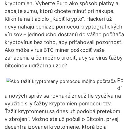
kryptomien. Vyberte Euro ako spôsob platby a
zadajte sumu, ktorú chcete minúť pri nákupe.
Kliknite na tlačidlo „Kúpiť krypto“. Hackeri už
nevymáhajú peniaze pomocou kryptografických
vírusov – jednoducho dostanú do vášho počítača
kryptovírus bez toho, aby priťahovali pozornosť.
Ako môže vírus BTC miner poškodiť vaše
zariadenia a čo možno urobiť, aby sa vírus ťažby
bitcoinov udržal na uzde?
Po
dľ
a nových správ sa rovnaké zneužitie využíva na
využitie sily ťažby kryptomien pomocou tzv.
Ťažiť kryptomenu sa dnes už podobá pretekom
v zbrojení. Možno ste už počuli o Bitcoin, prvej
decentralizovanej kryptomene, ktorá bola