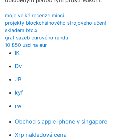
obľúbeným platobným prostriedkom.
moje velké recenze mincí
projekty blockchainového strojového učení
skladem btc.x
graf sazeb eurového randu
10 850 usd na eur
lK
Dv
JB
kyf
rw
Obchod s apple iphone v singapore
Xrp nákladová cena