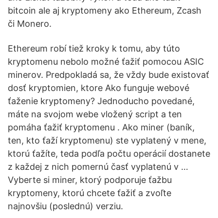
bitcoin ale aj kryptomeny ako Ethereum, Zcash
či Monero.
Ethereum robí tiež kroky k tomu, aby túto
kryptomenu nebolo možné ťažiť pomocou ASIC
minerov. Predpokladá sa, že vždy bude existovať
dosť kryptomien, ktore Ako funguje webové
ťaženie kryptomeny? Jednoducho povedané,
máte na svojom webe vložený script a ten
pomáha ťažiť kryptomenu . Ako miner (baník,
ten, kto ťaží kryptomenu) ste vyplatený v mene,
ktorú ťažíte, teda podľa počtu operácií dostanete
z každej z nich pomernú časť vyplatenú v …
Vyberte si miner, ktorý podporuje ťažbu
kryptomeny, ktorú chcete ťažiť a zvoľte
najnovšiu (poslednú) verziu.