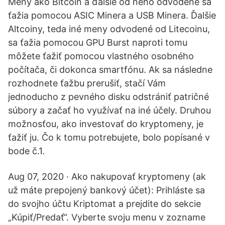
Meny ako Bitcoin a ďalšie od neho odvodené sa
ťažia pomocou ASIC Minera a USB Minera. Ďalšie
Altcoiny, teda iné meny odvodené od Litecoinu,
sa ťažia pomocou GPU Burst naproti tomu
môžete ťažiť pomocou vlastného osobného
počítača, či dokonca smartfónu. Ak sa následne
rozhodnete ťažbu prerušiť, stačí Vám
jednoducho z pevného disku odstrániť patričné
súbory a začať ho využívať na iné účely. Druhou
možnosťou, ako investovať do kryptomeny, je
ťažiť ju. Čo k tomu potrebujete, bolo popísané v
bode č.1.
Aug 07, 2020 · Ako nakupovať kryptomeny (ak
už máte prepojený bankový účet): Prihláste sa
do svojho účtu Kriptomat a prejdite do sekcie
„Kúpiť/Predať“. Vyberte svoju menu v zozname